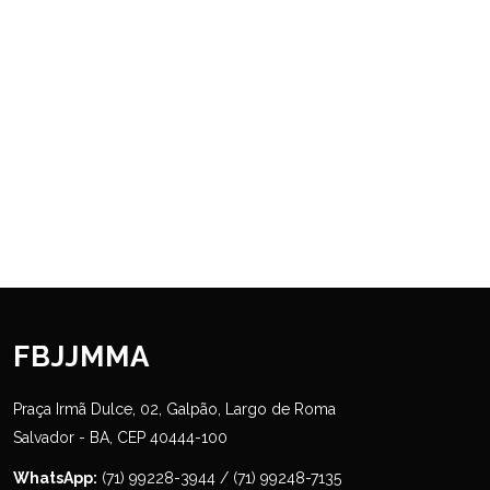
FBJJMMA
Praça Irmã Dulce, 02, Galpão, Largo de Roma
Salvador - BA, CEP 40444-100
WhatsApp:
(71) 99228-3944 / (71) 99248-7135