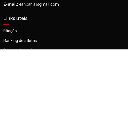
E-mail:
eanbahia@gmail.com
Links úteis
Filiação
Ranking de atletas
Ranking de equipes
Tabela de peso
Outros links
Home
Sobre nós
Termos de uso
Política de privacidade