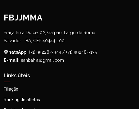
FBJJMMA
Praça Irmã Dulce, 02, Galpão, Largo de Roma
Salvador - BA, CEP 40444-100
WhatsApp:
(71) 99228-3944 / (71) 99248-7135
E-mail:
eanbahia@gmail.com
Links úteis
Filiação
Ranking de atletas
Ranking de equipes
Tabela de peso