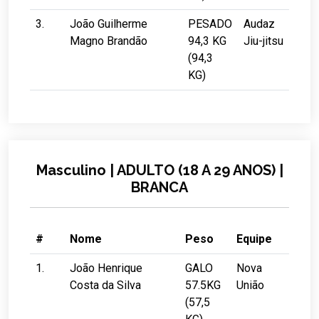
3.
João Guilherme
PESADO
Audaz
Magno Brandão
94,3 KG
Jiu-jitsu
(94,3
KG)
Masculino | ADULTO (18 A 29 ANOS) |
BRANCA
#
Nome
Peso
Equipe
1.
João Henrique
GALO
Nova
Costa da Silva
57.5KG
União
(57,5