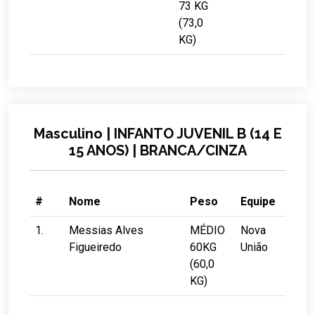
73 KG
(73,0
KG)
Masculino | INFANTO JUVENIL B (14 E
15 ANOS) | BRANCA/CINZA
#
Nome
Peso
Equipe
1.
Messias Alves
MÉDIO
Nova
Figueiredo
60KG
União
(60,0
KG)