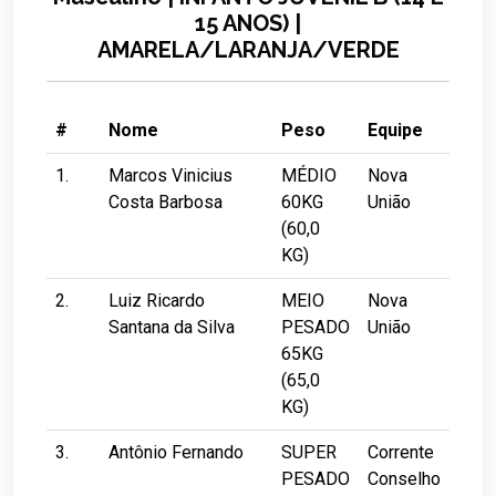
15 ANOS) |
AMARELA/LARANJA/VERDE
#
Nome
Peso
Equipe
1.
Marcos Vinicius
MÉDIO
Nova
Costa Barbosa
60KG
União
(60,0
KG)
2.
Luiz Ricardo
MEIO
Nova
Santana da Silva
PESADO
União
65KG
(65,0
KG)
3.
Antônio Fernando
SUPER
Corrente
PESADO
Conselho