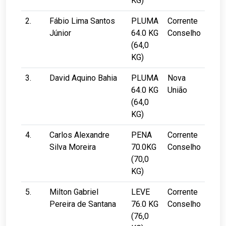
KG)
2.
Fábio Lima Santos
PLUMA
Corrente
Júnior
64.0 KG
Conselho
(64,0
KG)
3.
David Aquino Bahia
PLUMA
Nova
64.0 KG
União
(64,0
KG)
4.
Carlos Alexandre
PENA
Corrente
Silva Moreira
70.0KG
Conselho
(70,0
KG)
5.
Milton Gabriel
LEVE
Corrente
Pereira de Santana
76.0 KG
Conselho
(76,0