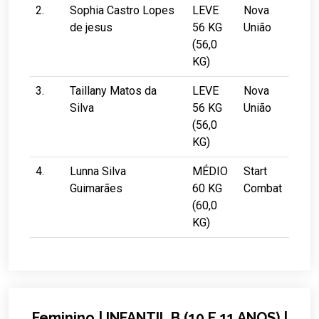
2.
Sophia Castro Lopes
LEVE
Nova
de jesus
56 KG
União
(56,0
KG)
3.
Taillany Matos da
LEVE
Nova
Silva
56 KG
União
(56,0
KG)
4.
Lunna Silva
MÉDIO
Start
Guimarães
60 KG
Combat
(60,0
KG)
Feminino | INFANTIL B (10 E 11 ANOS) |