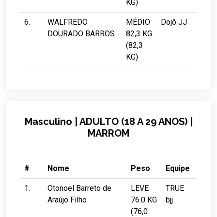
KG)
6.
WALFREDO
MÉDIO
Dojô JJ
DOURADO BARROS
82,3 KG
(82,3
KG)
Masculino | ADULTO (18 A 29 ANOS) |
MARROM
#
Nome
Peso
Equipe
1.
Otonoel Barreto de
LEVE
TRUE
Araújo Filho
76.0 KG
bjj
(76,0