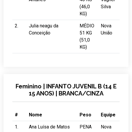
(46,0
Silva
KG)
2.
Julia neagu da
MÉDIO
Nova
Conceição
51 KG
União
(51,0
KG)
Feminino | INFANTO JUVENIL B (14 E
15 ANOS) | BRANCA/CINZA
#
Nome
Peso
Equipe
1.
Ana Luísa de Matos
PENA
Nova